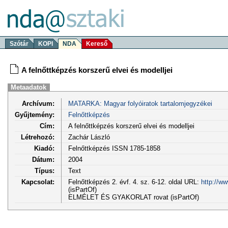
Szótár
KOPI
NDA
Kereső
A felnőttképzés korszerű elvei és modelljei
Metaadatok
Archívum:
MATARKA: Magyar folyóiratok tartalomjegyzékei
Gyűjtemény:
Felnőttképzés
Cím:
A felnőttképzés korszerű elvei és modelljei
Létrehozó:
Zachár László
Kiadó:
Felnőttképzés ISSN 1785-1858
Dátum:
2004
Típus:
Text
Kapcsolat:
Felnőttképzés 2. évf. 4. sz. 6-12. oldal URL:
http://w
(isPartOf)
ELMÉLET ÉS GYAKORLAT rovat (isPartOf)