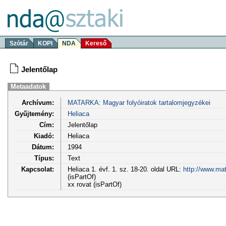
Szótár
KOPI
NDA
Kereső
Jelentőlap
Metaadatok
Archívum:
MATARKA: Magyar folyóiratok tartalomjegyzékei
Gyűjtemény:
Heliaca
Cím:
Jelentőlap
Kiadó:
Heliaca
Dátum:
1994
Típus:
Text
Kapcsolat:
Heliaca 1. évf. 1. sz. 18-20. oldal URL:
http://www.ma
(isPartOf)
xx rovat (isPartOf)