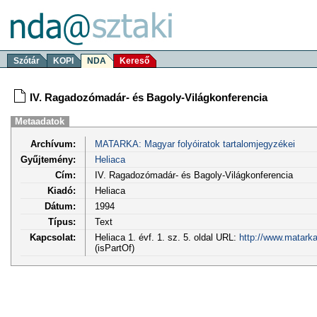
Szótár
KOPI
NDA
Kereső
IV. Ragadozómadár- és Bagoly-Világkonferencia
Metaadatok
Archívum:
MATARKA: Magyar folyóiratok tartalomjegyzékei
Gyűjtemény:
Heliaca
Cím:
IV. Ragadozómadár- és Bagoly-Világkonferencia
Kiadó:
Heliaca
Dátum:
1994
Típus:
Text
Kapcsolat:
Heliaca 1. évf. 1. sz. 5. oldal URL:
http://www.matarka
(isPartOf)