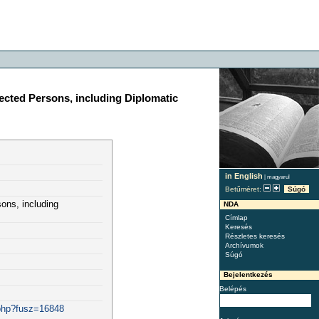
tected Persons, including Diplomatic
in English
|
magyarul
Betűméret:
Súgó
sons, including
NDA
Címlap
Keresés
Részletes keresés
Archívumok
Súgó
Bejelentkezés
Belépés
.php?fusz=16848