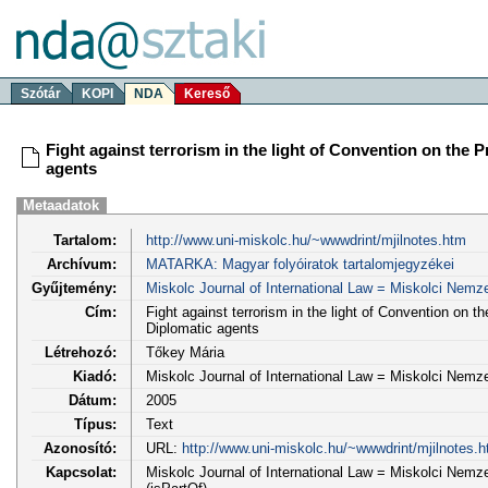
Szótár
KOPI
NDA
Kereső
Fight against terrorism in the light of Convention on the
agents
Metaadatok
Tartalom:
http://www.uni-miskolc.hu/~wwwdrint/mjilnotes.htm
Archívum:
MATARKA: Magyar folyóiratok tartalomjegyzékei
Gyűjtemény:
Miskolc Journal of International Law = Miskolci Nem
Cím:
Fight against terrorism in the light of Convention on 
Diplomatic agents
Létrehozó:
Tőkey Mária
Kiadó:
Miskolc Journal of International Law = Miskolci Nem
Dátum:
2005
Típus:
Text
Azonosító:
URL:
http://www.uni-miskolc.hu/~wwwdrint/mjilnotes.
Kapcsolat:
Miskolc Journal of International Law = Miskolci Nemz