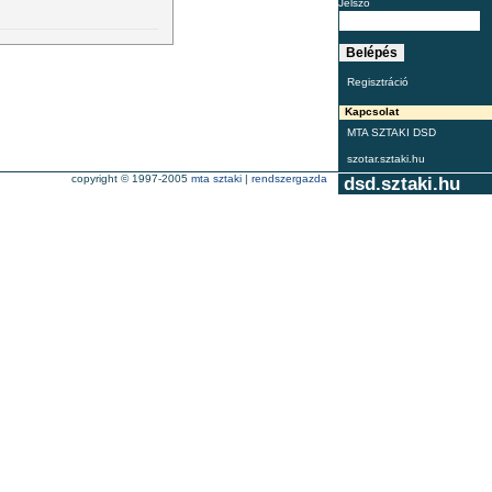
Jelszó
Regisztráció
Kapcsolat
MTA SZTAKI DSD
szotar.sztaki.hu
copyright © 1997-2005
mta sztaki
|
rendszergazda
dsd.sztaki.hu