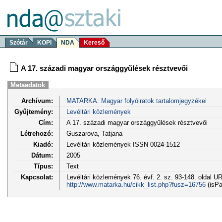
Szótár
KOPI
NDA
Kereső
A 17. századi magyar országgyűlések résztvevői
Metaadatok
Archívum:
MATARKA: Magyar folyóiratok tartalomjegyzékei
Gyűjtemény:
Levéltári közlemények
Cím:
A 17. századi magyar országgyűlések résztvevői
Létrehozó:
Guszarova, Tatjana
Kiadó:
Levéltári közlemények ISSN 0024-1512
Dátum:
2005
Típus:
Text
Kapcsolat:
Levéltári közlemények 76. évf. 2. sz. 93-148. oldal UR
http://www.matarka.hu/cikk_list.php?fusz=16756
(isPa