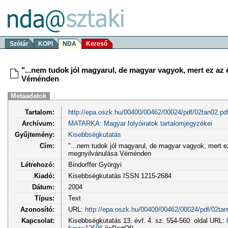
Szótár
KOPI
NDA
Kereső
"...nem tudok jól magyarul, de magyar vagyok, mert ez az
Véménden
Metaadatok
Tartalom:
http://epa.oszk.hu/00400/00462/00024/pdf/02tan02.pd
Archívum:
MATARKA: Magyar folyóiratok tartalomjegyzékei
Gyűjtemény:
Kisebbségkutatás
Cím:
"...nem tudok jól magyarul, de magyar vagyok, mert e
megnyilvánulása Véménden
Létrehozó:
Bindorffer Györgyi
Kiadó:
Kisebbségkutatás ISSN 1215-2684
Dátum:
2004
Típus:
Text
Azonosító:
URL:
http://epa.oszk.hu/00400/00462/00024/pdf/02tan
Kapcsolat:
Kisebbségkutatás 13. évf. 4. sz. 554-560. oldal URL: