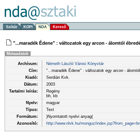
Szótár
KOPI
NDA
Kereső
"...maradék Édene" : változatok egy arcon - álomtól ébred
Metaadatok
Archívum:
Németh László Városi Könyvtár
Cím:
"...maradék Édene" : változatok egy arcon - álomtó
Kiadó:
Serdián Kvk.
Dátum:
2003
Tartalmi leírás:
Regény
bh, kb
Nyelv:
magyar
Típus:
Text
Formátum:
)Nyomtatott nyelvi anyag(
Azonosító:
http://www.nlvk.hu/monguz/index.jsp?from_page=b