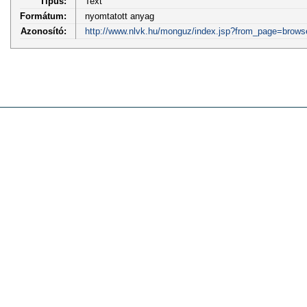
Típus:
Text
Formátum:
nyomtatott anyag
Azonosító:
http://www.nlvk.hu/monguz/index.jsp?from_page=brows