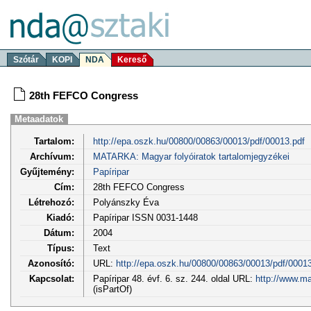
Szótár
KOPI
NDA
Kereső
28th FEFCO Congress
Metaadatok
Tartalom:
http://epa.oszk.hu/00800/00863/00013/pdf/00013.pdf
Archívum:
MATARKA: Magyar folyóiratok tartalomjegyzékei
Gyűjtemény:
Papíripar
Cím:
28th FEFCO Congress
Létrehozó:
Polyánszky Éva
Kiadó:
Papíripar ISSN 0031-1448
Dátum:
2004
Típus:
Text
Azonosító:
URL:
http://epa.oszk.hu/00800/00863/00013/pdf/00013
Kapcsolat:
Papíripar 48. évf. 6. sz. 244. oldal URL:
http://www.ma
(isPartOf)