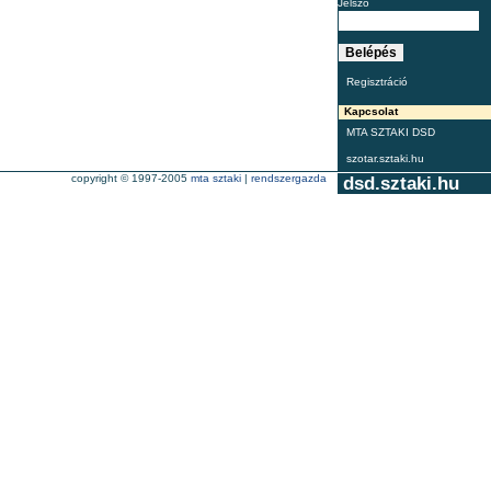
Jelszó
Regisztráció
Kapcsolat
MTA SZTAKI DSD
szotar.sztaki.hu
copyright © 1997-2005
mta sztaki
|
rendszergazda
dsd.sztaki.hu