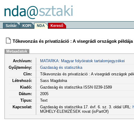
Szótár
KOPI
NDA
Kereső
Tőkevonzás és privatizáció : A visegrádi országok példája
Metaadatok
Archívum:
MATARKA: Magyar folyóiratok tartalomjegyzékei
Gyűjtemény:
Gazdaság és statisztika
Cím:
Tőkevonzás és privatizáció : A visegrádi országok pél
Létrehozó:
Sass Magdolna
Kiadó:
Gazdaság és statisztika ISSN 0239-1589
Dátum:
2005
Típus:
Text
Kapcsolat:
Gazdaság és statisztika 17. évf. 6. sz. 3. oldal URL:
MŰHELY-ELEMZÉSEK rovat (isPartOf)