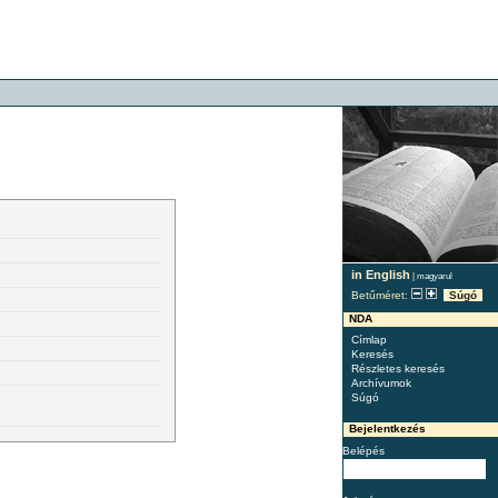
in English
|
magyarul
Betűméret:
Súgó
NDA
Címlap
Keresés
Részletes keresés
Archívumok
Súgó
Bejelentkezés
Belépés