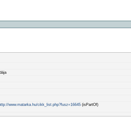
dája
http://www.matarka.hu/cikk_list.php?fusz=16645
(isPartOf)