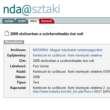
Szótár
KOPI
NDA
Kereső
2005 elsősorban a szürkerothadás éve volt
Metaadatok
Archívum:
MATARKA: Magyar folyóiratok tartalomjegyzékei
Gyűjtemény:
Kertészet és szőlészet. Kerti növények védelme
Cím:
2005 elsősorban a szürkerothadás éve volt
Létrehozó:
Füzi István
Kiadó:
Kertészet és szőlészet. Kerti növények védelme ISS
Dátum:
2006
Típus:
Text
Kapcsolat:
Kertészet és szőlészet. Kerti növények védelme 2. sz.
http://www.matarka.hu/cikk_list.php?fusz=16637
(isPa