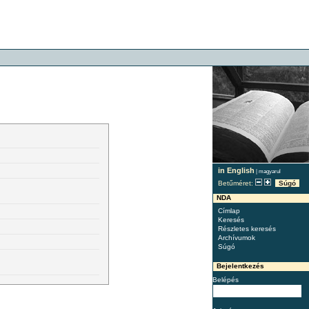
in English
|
magyarul
Betűméret:
Súgó
NDA
Címlap
Keresés
Részletes keresés
Archívumok
Súgó
Bejelentkezés
Belépés