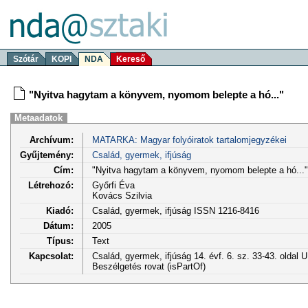
Szótár
KOPI
NDA
Kereső
"Nyitva hagytam a könyvem, nyomom belepte a hó..."
Metaadatok
Archívum:
MATARKA: Magyar folyóiratok tartalomjegyzékei
Gyűjtemény:
Család, gyermek, ifjúság
Cím:
"Nyitva hagytam a könyvem, nyomom belepte a hó..."
Létrehozó:
Győrfi Éva
Kovács Szilvia
Kiadó:
Család, gyermek, ifjúság ISSN 1216-8416
Dátum:
2005
Típus:
Text
Kapcsolat:
Család, gyermek, ifjúság 14. évf. 6. sz. 33-43. oldal 
Beszélgetés rovat (isPartOf)