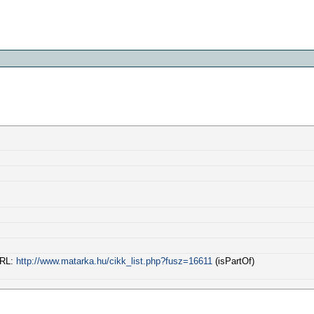
URL:
http://www.matarka.hu/cikk_list.php?fusz=16611
(isPartOf)