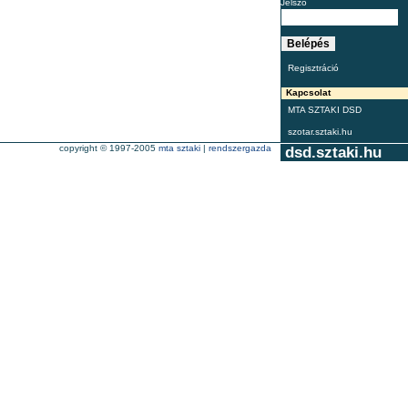
Jelszó
Regisztráció
Kapcsolat
MTA SZTAKI DSD
szotar.sztaki.hu
copyright © 1997-2005
mta sztaki
|
rendszergazda
dsd.sztaki.hu