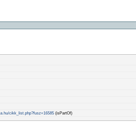
ka.hu/cikk_list.php?fusz=16585
(isPartOf)