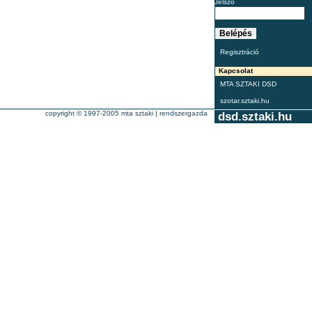
Jelszó
Regisztráció
Kapcsolat
MTA SZTAKI DSD
szotar.sztaki.hu
copyright © 1997-2005
mta sztaki
|
rendszergazda
dsd.sztaki.hu