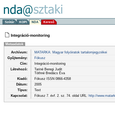
Szótár
KOPI
NDA
Kereső
Integráció-monitoring
Metaadatok
Archívum:
MATARKA: Magyar folyóiratok tartalomjegyzékei
Gyűjtemény:
Fókusz
Cím:
Integráció-monitoring
Létrehozó:
Tariné Beregi Judit
Tóthné Bredács Éva
Kiadó:
Fókusz ISSN 0866-4358
Dátum:
2005
Típus:
Text
Kapcsolat:
Fókusz 7. évf. 2. sz. 74. oldal URL:
http://www.matar