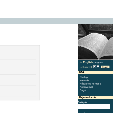
in English
|
magyarul
Betűméret:
Súgó
NDA
Címlap
Keresés
Részletes keresés
Archívumok
Súgó
Bejelentkezés
Belépés