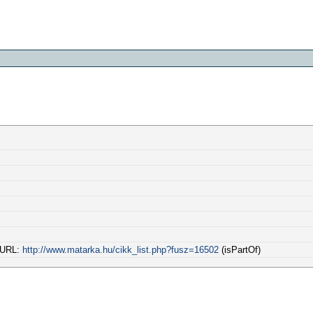
l URL:
http://www.matarka.hu/cikk_list.php?fusz=16502
(isPartOf)