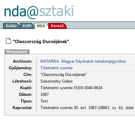
Szótár
KOPI
NDA
Kereső
"Olaszország Ducséjának"
Metaadatok
Archívum:
MATARKA: Magyar folyóiratok tartalomjegyzékei
Gyűjtemény:
Történelmi szemle
Cím:
"Olaszország Ducséjának"
Létrehozó:
Salusinstky Gábor
Kiadó:
Történelmi szemle ISSN 0040-9634
Dátum:
1987
Típus:
Text
Kapcsolat:
Történelmi szemle 30. évf. 1987-1988/1. sz. 61. olda