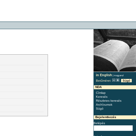
in English
|
magyarul
Betűméret:
Súgó
NDA
Címlap
Keresés
Részletes keresés
Archívumok
Súgó
Bejelentkezés
Belépés