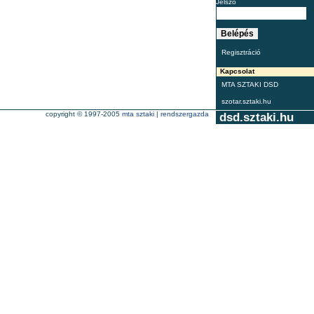
Jelszó
Regisztráció
Kapcsolat
MTA SZTAKI DSD
szotar.sztaki.hu
copyright © 1997-2005
mta sztaki
|
rendszergazda
dsd.sztaki.hu