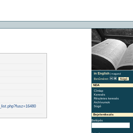
in English
|
magyarul
Betűméret:
Súgó
NDA
Címlap
Keresés
Részletes keresés
Archívumok
_list.php?fusz=16480
Súgó
Bejelentkezés
Belépés