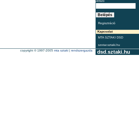
Jelszó
Regisztráció
Kapcsolat
MTA SZTAKI DSD
szotar.sztaki.hu
copyright © 1997-2005
mta sztaki
|
rendszergazda
dsd.sztaki.hu