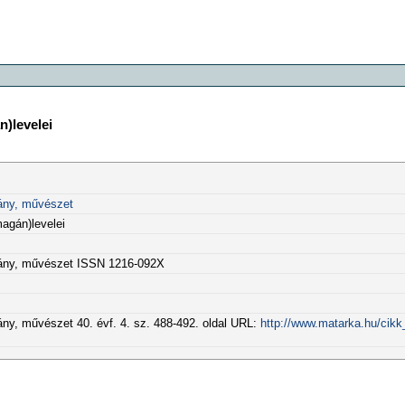
n)levelei
ány, művészet
magán)levelei
mány, művészet ISSN 1216-092X
y, művészet 40. évf. 4. sz. 488-492. oldal URL:
http://www.matarka.hu/cikk