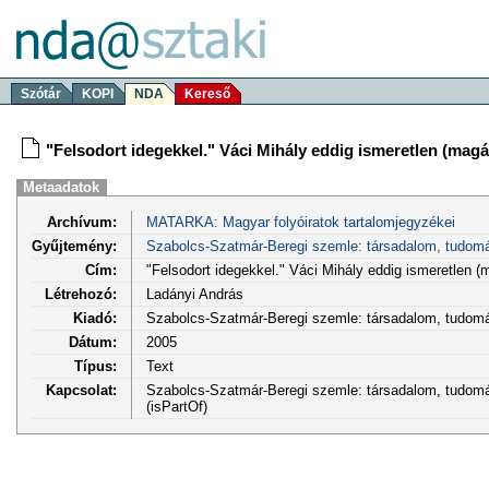
Szótár
KOPI
NDA
Kereső
"Felsodort idegekkel." Váci Mihály eddig ismeretlen (magá
Metaadatok
Archívum:
MATARKA: Magyar folyóiratok tartalomjegyzékei
Gyűjtemény:
Szabolcs-Szatmár-Beregi szemle: társadalom, tudom
Cím:
"Felsodort idegekkel." Váci Mihály eddig ismeretlen (
Létrehozó:
Ladányi András
Kiadó:
Szabolcs-Szatmár-Beregi szemle: társadalom, tudo
Dátum:
2005
Típus:
Text
Kapcsolat:
Szabolcs-Szatmár-Beregi szemle: társadalom, tudomán
(isPartOf)