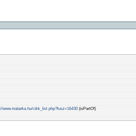
://www.matarka.hu/cikk_list.php?fusz=16430
(isPartOf)