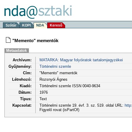
Szótár
KOPI
NDA
Kereső
"Memento" mementók
Metaadatok
Archívum:
MATARKA: Magyar folyóiratok tartalomjegyzékei
Gyűjtemény:
Történelmi szemle
Cím:
"Memento" mementók
Létrehozó:
Rozsnyói Ágnes
Kiadó:
Történelmi szemle ISSN 0040-9634
Dátum:
1976
Típus:
Text
Kapcsolat:
Történelmi szemle 19. évf. 3. sz. 519. oldal URL:
http
Figyelő rovat (isPartOf)