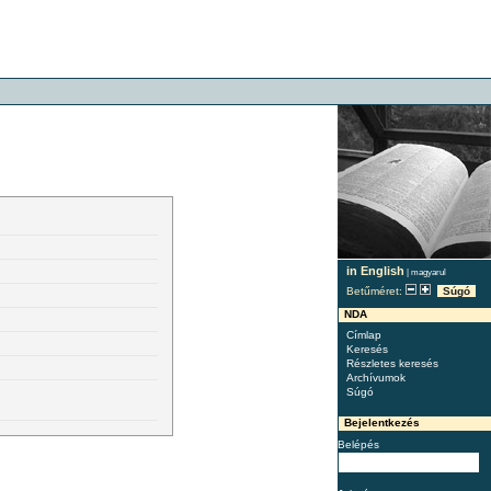
in English
|
magyarul
Betűméret:
Súgó
NDA
Címlap
Keresés
Részletes keresés
Archívumok
Súgó
Bejelentkezés
Belépés