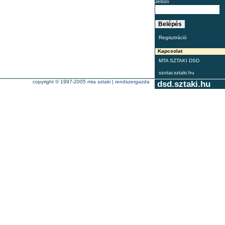
Jelszó
Regisztráció
Kapcsolat
MTA SZTAKI DSD
szotar.sztaki.hu
copyright © 1997-2005
mta sztaki
|
rendszergazda
dsd.sztaki.hu