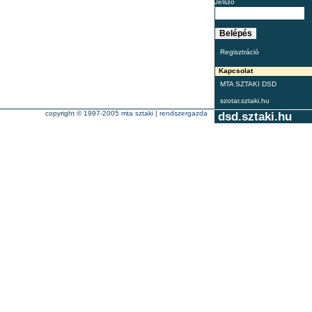
Jelszó
Regisztráció
Kapcsolat
MTA SZTAKI DSD
szotar.sztaki.hu
copyright © 1997-2005
mta sztaki
|
rendszergazda
dsd.sztaki.hu