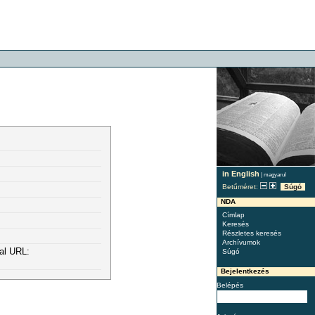
in English
|
magyarul
Betűméret:
Súgó
NDA
Címlap
Keresés
Részletes keresés
Archívumok
al URL:
Súgó
Bejelentkezés
Belépés