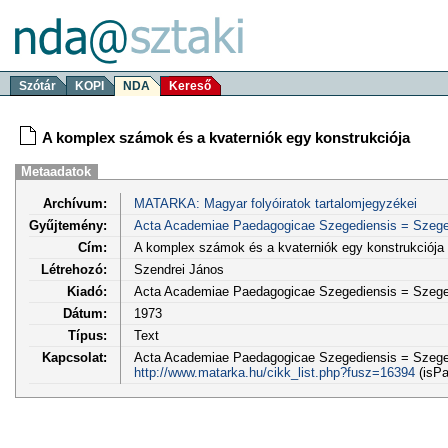
Szótár
KOPI
NDA
Kereső
A komplex számok és a kvaterniók egy konstrukciója
Metaadatok
Archívum:
MATARKA: Magyar folyóiratok tartalomjegyzékei
Gyűjtemény:
Acta Academiae Paedagogicae Szegediensis = Szege
Cím:
A komplex számok és a kvaterniók egy konstrukciója
Létrehozó:
Szendrei János
Kiadó:
Acta Academiae Paedagogicae Szegediensis = Szege
Dátum:
1973
Típus:
Text
Kapcsolat:
Acta Academiae Paedagogicae Szegediensis = Szegedi
http://www.matarka.hu/cikk_list.php?fusz=16394
(isPa