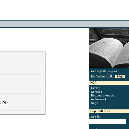
in English
|
magyarul
Betűméret:
Súgó
NDA
Címlap
Keresés
Részletes keresés
Archívumok
 URL:
Súgó
Bejelentkezés
Belépés