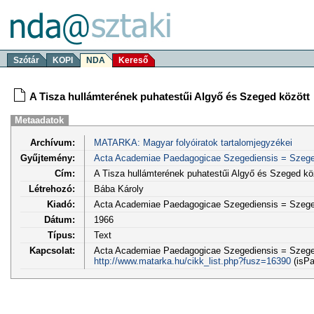
Szótár
KOPI
NDA
Kereső
A Tisza hullámterének puhatestűi Algyő és Szeged között
Metaadatok
Archívum:
MATARKA: Magyar folyóiratok tartalomjegyzékei
Gyűjtemény:
Acta Academiae Paedagogicae Szegediensis = Szege
Cím:
A Tisza hullámterének puhatestűi Algyő és Szeged kö
Létrehozó:
Bába Károly
Kiadó:
Acta Academiae Paedagogicae Szegediensis = Szege
Dátum:
1966
Típus:
Text
Kapcsolat:
Acta Academiae Paedagogicae Szegediensis = Szegedi
http://www.matarka.hu/cikk_list.php?fusz=16390
(isPa