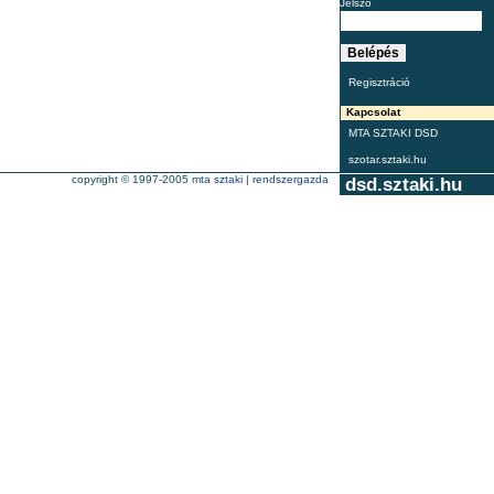
Jelszó
Regisztráció
Kapcsolat
MTA SZTAKI DSD
szotar.sztaki.hu
copyright © 1997-2005
mta sztaki
|
rendszergazda
dsd.sztaki.hu