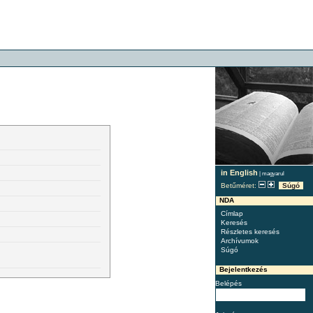
in English
|
magyarul
Betűméret:
Súgó
NDA
Címlap
Keresés
Részletes keresés
Archívumok
Súgó
Bejelentkezés
Belépés