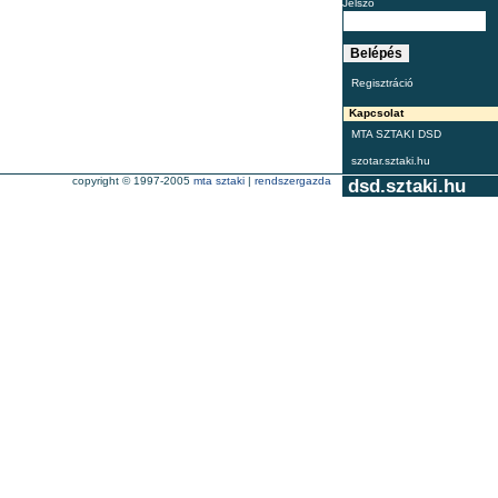
Jelszó
Regisztráció
Kapcsolat
MTA SZTAKI DSD
szotar.sztaki.hu
copyright © 1997-2005
mta sztaki
|
rendszergazda
dsd.sztaki.hu