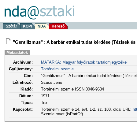
Szótár
KOPI
NDA
Kereső
"Gentilizmus" : A barbár etnikai tudat kérdése (Tézisek és 
Metaadatok
Archívum:
MATARKA: Magyar folyóiratok tartalomjegyzékei
Gyűjtemény:
Történelmi szemle
Cím:
"Gentilizmus" : A barbár etnikai tudat kérdése (Tézisek
Létrehozó:
Szűcs Jenő
Kiadó:
Történelmi szemle ISSN 0040-9634
Dátum:
1971
Típus:
Text
Kapcsolat:
Történelmi szemle 14. évf. 1-2. sz. 188. oldal URL:
ht
Szemle rovat (isPartOf)