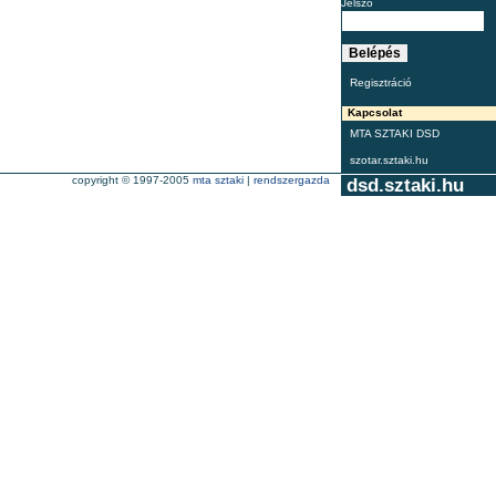
Jelszó
Regisztráció
Kapcsolat
MTA SZTAKI DSD
szotar.sztaki.hu
copyright © 1997-2005
mta sztaki
|
rendszergazda
dsd.sztaki.hu