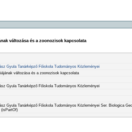
jának változása és a zoonozisok kapcsolata
ász Gyula Tanárképző Főiskola Tudományos Közleményei
ógiájának változása és a zoonozisok kapcsolata
ász Gyula Tanárképző Főiskola Tudományos Közleményei
sz Gyula Tanárképző Főiskola Tudományos Közleményei Ser. Biologica Geog
(isPartOf)