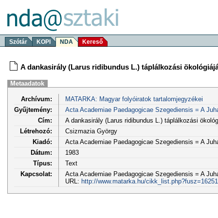
Szótár
KOPI
NDA
Kereső
A dankasirály (Larus ridibundus L.) táplálkozási ökológiá
Metaadatok
Archívum:
MATARKA: Magyar folyóiratok tartalomjegyzékei
Gyűjtemény:
Acta Academiae Paedagogicae Szegediensis = A Juh
Cím:
A dankasirály (Larus ridibundus L.) táplálkozási ökol
Létrehozó:
Csizmazia György
Kiadó:
Acta Academiae Paedagogicae Szegediensis = A Juh
Dátum:
1983
Típus:
Text
Kapcsolat:
Acta Academiae Paedagogicae Szegediensis = A Juhá
URL:
http://www.matarka.hu/cikk_list.php?fusz=16251