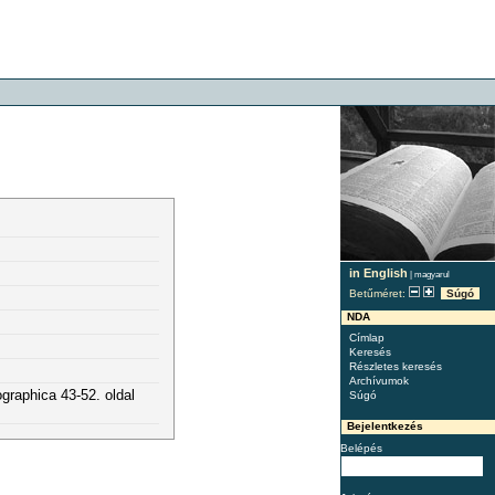
in English
|
magyarul
Betűméret:
Súgó
NDA
Címlap
Keresés
Részletes keresés
Archívumok
raphica 43-52. oldal
Súgó
Bejelentkezés
Belépés