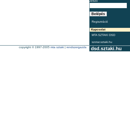
Jelszó
Regisztráció
Kapcsolat
MTA SZTAKI DSD
szotar.sztaki.hu
copyright © 1997-2005
mta sztaki
|
rendszergazda
dsd.sztaki.hu