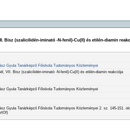
 Bisz (szalicilidén-iminató -N-fenil)-Cu(II) és etilén-diamin reakc
ász Gyula Tanárképző Főiskola Tudományos Közleményei
VII. Bisz (szalicilidén-iminató -N-fenil)-Cu(II) és etilén-diamin reakciója
ász Gyula Tanárképző Főiskola Tudományos Közleményei
sz Gyula Tanárképző Főiskola Tudományos Közleményei 2. sz. 145-151. ol
rtOf)