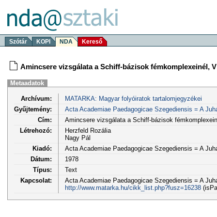
Szótár
KOPI
NDA
Kereső
Amincsere vizsgálata a Schiff-bázisok fémkomplexeinél, VII.
Metaadatok
Archívum:
MATARKA: Magyar folyóiratok tartalomjegyzékei
Gyűjtemény:
Acta Academiae Paedagogicae Szegediensis = A Juh
Cím:
Amincsere vizsgálata a Schiff-bázisok fémkomplexeinél, 
Létrehozó:
Herzfeld Rozália
Nagy Pál
Kiadó:
Acta Academiae Paedagogicae Szegediensis = A Juh
Dátum:
1978
Típus:
Text
Kapcsolat:
Acta Academiae Paedagogicae Szegediensis = A Juhá
http://www.matarka.hu/cikk_list.php?fusz=16238
(isPa