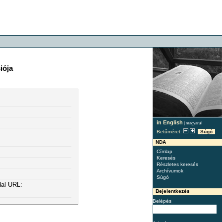
iója
in English
|
magyarul
Betűméret:
Súgó
NDA
Címlap
Keresés
Részletes keresés
Archívumok
Súgó
dal URL:
Bejelentkezés
Belépés