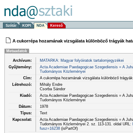
Szótár
KOPI
NDA
Kereső
A cukorrépa hozamának vizsgálata különböző trágyák hat
Metaadatok
Archívum:
MATARKA: Magyar folyóiratok tartalomjegyzékei
Gyűjtemény:
Acta Academiae Paedagogicae Szegediensis = A Juhá
Tudományos Közleményei
Cím:
A cukorrépa hozamának vizsgálata különböző trágyák
Létrehozó:
Mihály Endre
Csorba Sándor
Kiadó:
Acta Academiae Paedagogicae Szegediensis = A Juhá
Tudományos Közleményei
Dátum:
1978
Típus:
Text
Kapcsolat:
Acta Academiae Paedagogicae Szegediensis = A Juhá
Tudományos Közleményei 2. sz. 113-131. oldal URL:
fusz=16238
(isPartOf)