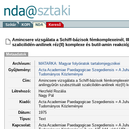
Szótár
KOPI
NDA
Kereső
Amincsere vizsgálata a Schiff-bázisok fémkomplexeinél, II
szalicilidén-anilinek réz(II) komplexe és butil-amin reakció
Metaadatok
Archívum:
MATARKA: Magyar folyóiratok tartalomjegyzékei
Gyűjtemény:
Acta Academiae Paedagogicae Szegediensis = A Juhá
Tudományos Közleményei
Cím:
Amincsere vizsgálata a Schiff-bázisok fémkomplexeiné
anilingyűrűn szubsztituált szalicilidén-anilinek réz(II)
Létrehozó:
Herzfeld Rozália
Nagy Pál
Kiadó:
Acta Academiae Paedagogicae Szegediensis = A Juhá
Tudományos Közleményei
Dátum:
1975
Típus:
Text
Kapcsolat:
Acta Academiae Paedagogicae Szegediensis = A Juhá