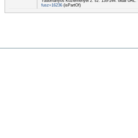
Tudományos Közleményei 2. sz. 135-144. oldal URL:
fusz=16236
(isPartOf)