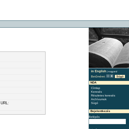
in English
|
magyarul
Betűméret:
Súgó
NDA
Címlap
Keresés
Részletes keresés
Archívumok
 URL:
Súgó
Bejelentkezés
Belépés