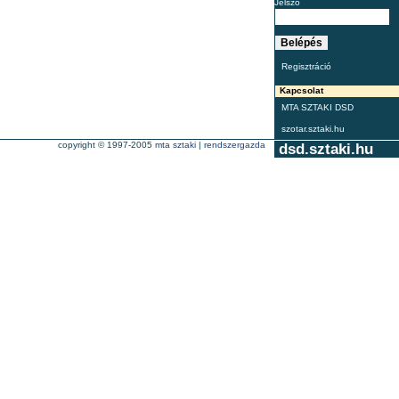
Jelszó
Regisztráció
Kapcsolat
MTA SZTAKI DSD
szotar.sztaki.hu
copyright © 1997-2005
mta sztaki
|
rendszergazda
dsd.sztaki.hu