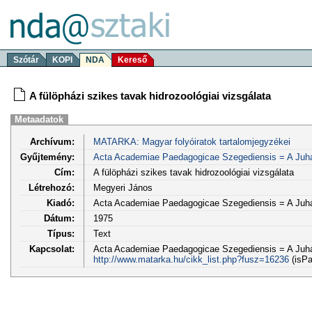
Szótár
KOPI
NDA
Kereső
A fülöpházi szikes tavak hidrozoológiai vizsgálata
Metaadatok
Archívum:
MATARKA: Magyar folyóiratok tartalomjegyzékei
Gyűjtemény:
Acta Academiae Paedagogicae Szegediensis = A Juh
Cím:
A fülöpházi szikes tavak hidrozoológiai vizsgálata
Létrehozó:
Megyeri János
Kiadó:
Acta Academiae Paedagogicae Szegediensis = A Juh
Dátum:
1975
Típus:
Text
Kapcsolat:
Acta Academiae Paedagogicae Szegediensis = A Juhá
http://www.matarka.hu/cikk_list.php?fusz=16236
(isPa