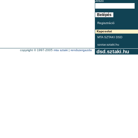
Jelszó
Regisztráció
Kapcsolat
MTA SZTAKI DSD
szotar.sztaki.hu
copyright © 1997-2005
mta sztaki
|
rendszergazda
dsd.sztaki.hu