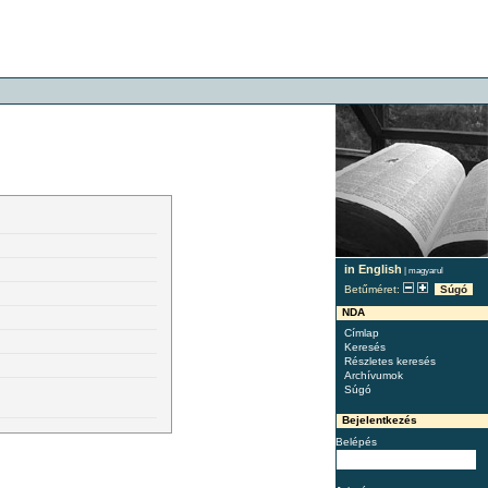
in English
|
magyarul
Betűméret:
Súgó
NDA
Címlap
Keresés
Részletes keresés
Archívumok
Súgó
Bejelentkezés
Belépés