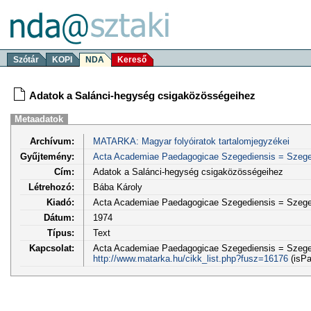
Szótár
KOPI
NDA
Kereső
Adatok a Salánci-hegység csigaközösségeihez
Metaadatok
Archívum:
MATARKA: Magyar folyóiratok tartalomjegyzékei
Gyűjtemény:
Acta Academiae Paedagogicae Szegediensis = Szege
Cím:
Adatok a Salánci-hegység csigaközösségeihez
Létrehozó:
Bába Károly
Kiadó:
Acta Academiae Paedagogicae Szegediensis = Szege
Dátum:
1974
Típus:
Text
Kapcsolat:
Acta Academiae Paedagogicae Szegediensis = Szeged
http://www.matarka.hu/cikk_list.php?fusz=16176
(isPa