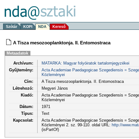
Szótár
KOPI
NDA
Kereső
A Tisza mesozooplanktonja. II. Entomostraca
Metaadatok
Archívum:
MATARKA: Magyar folyóiratok tartalomjegyzékei
Gyűjtemény:
Acta Academiae Paedagogicae Szegediensis = Szege
Közleményei
Cím:
A Tisza mesozooplanktonja. II. Entomostraca
Létrehozó:
Megyeri János
Kiadó:
Acta Academiae Paedagogicae Szegediensis = Szege
Közleményei
Dátum:
1971
Típus:
Text
Kapcsolat:
Acta Academiae Paedagogicae Szegediensis = Szege
Közleményei 2. sz. 99-110. oldal URL:
http://www.mat
(isPartOf)