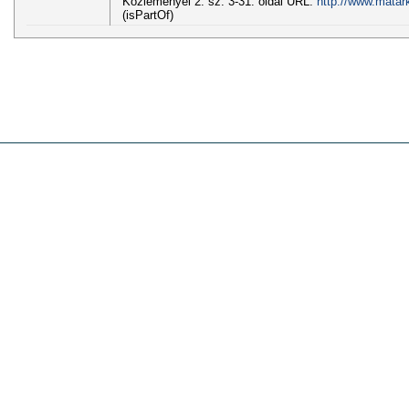
Közleményei 2. sz. 3-31. oldal URL:
http://www.matar
(isPartOf)