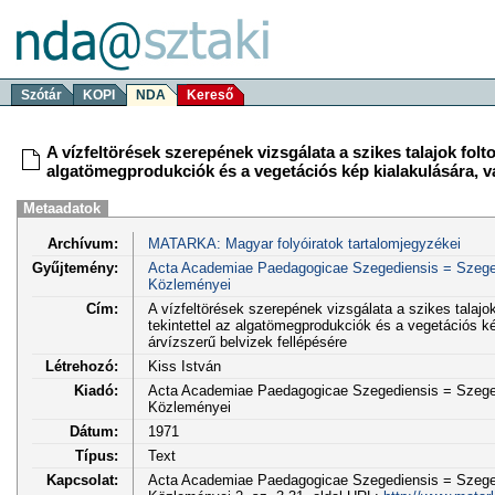
Szótár
KOPI
NDA
Kereső
A vízfeltörések szerepének vizsgálata a szikes talajok folt
algatömegprodukciók és a vegetációs kép kialakulására, va
Metaadatok
Archívum:
MATARKA: Magyar folyóiratok tartalomjegyzékei
Gyűjtemény:
Acta Academiae Paedagogicae Szegediensis = Szege
Közleményei
Cím:
A vízfeltörések szerepének vizsgálata a szikes talajo
tekintettel az algatömegprodukciók és a vegetációs ké
árvízszerű belvizek fellépésére
Létrehozó:
Kiss István
Kiadó:
Acta Academiae Paedagogicae Szegediensis = Szege
Közleményei
Dátum:
1971
Típus:
Text
Kapcsolat:
Acta Academiae Paedagogicae Szegediensis = Szege