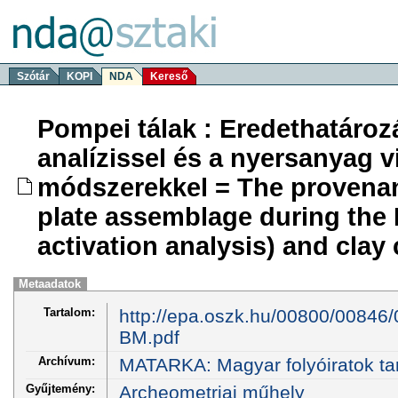
Szótár
KOPI
NDA
Kereső
Pompei tálak : Eredethatároz
analízissel és a nyersanyag v
módszerekkel = The provenan
plate assemblage during the
activation analysis) and clay 
Metaadatok
Tartalom:
http://epa.oszk.hu/00800/00846
BM.pdf
Archívum:
MATARKA: Magyar folyóiratok ta
Gyűjtemény:
Archeometriai műhely