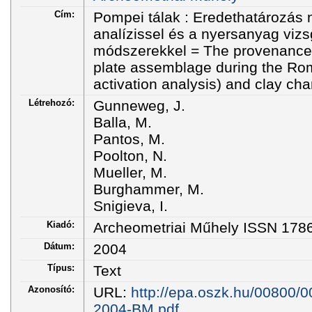
Cím:
Pompei tálak : Eredethatározás 
analízissel és a nyersanyag vizs
módszerekkel = The provenance
plate assemblage during the Ro
activation analysis) and clay cha
Létrehozó:
Gunneweg, J.
Balla, M.
Pantos, M.
Poolton, N.
Mueller, M.
Burghammer, M.
Snigieva, I.
Kiadó:
Archeometriai Műhely ISSN 178
Dátum:
2004
Típus:
Text
Azonosító:
URL:
http://epa.oszk.hu/00800/
2004-BM.pdf