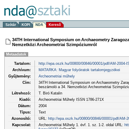
Szótár
KOPI
NDA
Kereső
34TH International Symposium on Archaeometry Zaragoza
Nemzetközi Archeometriai Szimpóziumról
Metaadatok
Tartalom:
http://epa.oszk.hu/00800/00846/00001/pdf/AM-2004-I
Archívum:
MATARKA: Magyar folyóiratok tartalomjegyzékei
Gyűjtemény:
Archeometriai műhely
Cím:
34TH International Symposium on Archaeometry Zara
beszámoló a 34. Nemzetközi Archeometriai Szimpózi
Létrehozó:
T. Biró Katalin
Kiadó:
Archeometriai Műhely ISSN 1786-271X
Dátum:
2004
Típus:
Text
Azonosító:
URL:
http://epa.oszk.hu/00800/00846/00001/pdf/AM-2
Kapcsolat:
Archeometriai Műhely 1. évf. 1. sz. 1-2. oldal URL:
ht