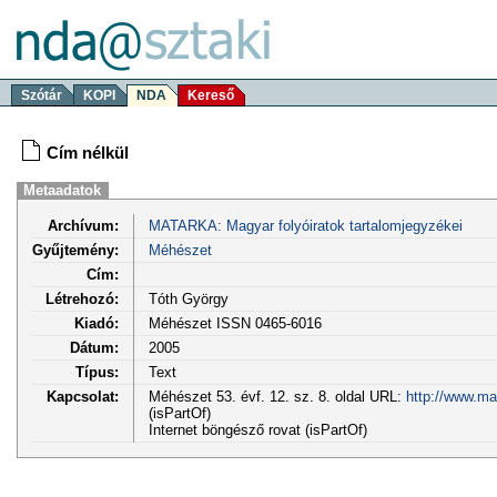
Szótár
KOPI
NDA
Kereső
Cím nélkül
Metaadatok
Archívum:
MATARKA: Magyar folyóiratok tartalomjegyzékei
Gyűjtemény:
Méhészet
Cím:
Létrehozó:
Tóth György
Kiadó:
Méhészet ISSN 0465-6016
Dátum:
2005
Típus:
Text
Kapcsolat:
Méhészet 53. évf. 12. sz. 8. oldal URL:
http://www.ma
(isPartOf)
Internet böngésző rovat (isPartOf)