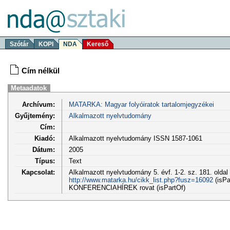
Szótár
KOPI
NDA
Kereső
Cím nélkül
Metaadatok
Archívum:
MATARKA: Magyar folyóiratok tartalomjegyzékei
Gyűjtemény:
Alkalmazott nyelvtudomány
Cím:
Kiadó:
Alkalmazott nyelvtudomány ISSN 1587-1061
Dátum:
2005
Típus:
Text
Kapcsolat:
Alkalmazott nyelvtudomány 5. évf. 1-2. sz. 181. oldal
http://www.matarka.hu/cikk_list.php?fusz=16092
(isPa
KONFERENCIAHÍREK rovat (isPartOf)