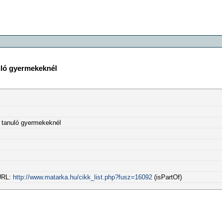
uló gyermekeknél
t tanuló gyermekeknél
 URL:
http://www.matarka.hu/cikk_list.php?fusz=16092
(isPartOf)