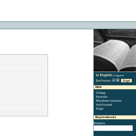
in English
|
magyarul
Betűméret:
Súgó
NDA
Címlap
Keresés
Részletes keresés
Archívumok
Súgó
Bejelentkezés
Belépés