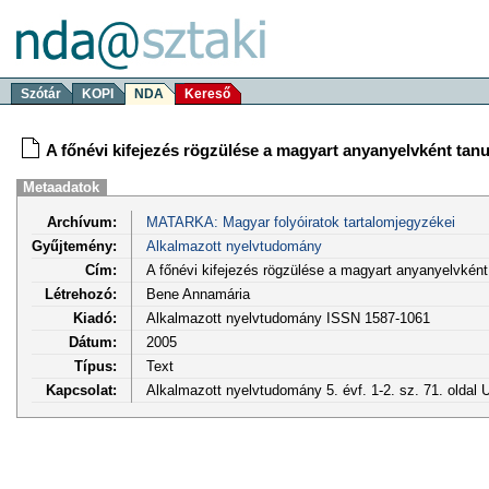
Szótár
KOPI
NDA
Kereső
A főnévi kifejezés rögzülése a magyart anyanyelvként tan
Metaadatok
Archívum:
MATARKA: Magyar folyóiratok tartalomjegyzékei
Gyűjtemény:
Alkalmazott nyelvtudomány
Cím:
A főnévi kifejezés rögzülése a magyart anyanyelvkén
Létrehozó:
Bene Annamária
Kiadó:
Alkalmazott nyelvtudomány ISSN 1587-1061
Dátum:
2005
Típus:
Text
Kapcsolat:
Alkalmazott nyelvtudomány 5. évf. 1-2. sz. 71. oldal