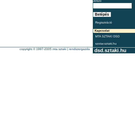
Jelszó
Regisztráció
Kapcsolat
MTA SZTAKI DSD
szotar.sztaki.hu
copyright © 1997-2005
mta sztaki
|
rendszergazda
dsd.sztaki.hu