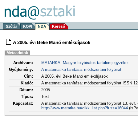
Szótár
KOPI
NDA
Kereső
A 2005. évi Beke Manó emlékdíjasok
Metaadatok
Archívum:
MATARKA: Magyar folyóiratok tartalomjegyzékei
Gyűjtemény:
A matematika tanítása: módszertani folyóirat
Cím:
A 2005. évi Beke Manó emlékdíjasok
Kiadó:
A matematika tanítása: módszertani folyóirat ISSN 1
Dátum:
2005
Típus:
Text
Kapcsolat:
A matematika tanítása: módszertani folyóirat 13. évf. 
http://www.matarka.hu/cikk_list.php?fusz=16044
(isPa