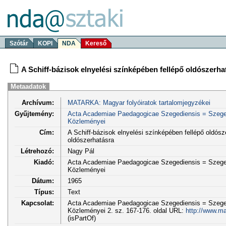
Szótár
KOPI
NDA
Kereső
A Schiff-bázisok elnyelési színképében fellépő oldószerhat
Metaadatok
Archívum:
MATARKA: Magyar folyóiratok tartalomjegyzékei
Gyűjtemény:
Acta Academiae Paedagogicae Szegediensis = Szege
Közleményei
Cím:
A Schiff-bázisok elnyelési színképében fellépő oldósze
oldószerhatásra
Létrehozó:
Nagy Pál
Kiadó:
Acta Academiae Paedagogicae Szegediensis = Szege
Közleményei
Dátum:
1965
Típus:
Text
Kapcsolat:
Acta Academiae Paedagogicae Szegediensis = Szege
Közleményei 2. sz. 167-176. oldal URL:
http://www.ma
(isPartOf)