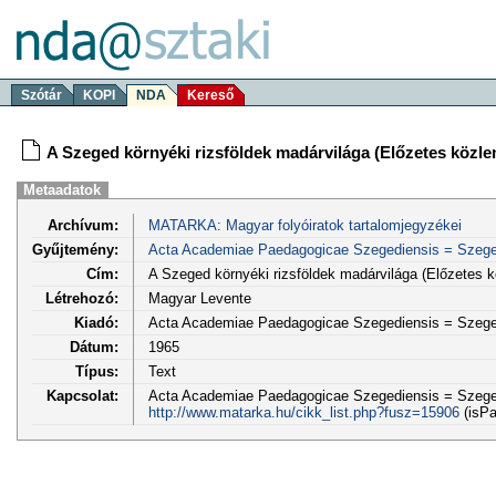
Szótár
KOPI
NDA
Kereső
A Szeged környéki rizsföldek madárvilága (Előzetes közl
Metaadatok
Archívum:
MATARKA: Magyar folyóiratok tartalomjegyzékei
Gyűjtemény:
Acta Academiae Paedagogicae Szegediensis = Szege
Cím:
A Szeged környéki rizsföldek madárvilága (Előzetes 
Létrehozó:
Magyar Levente
Kiadó:
Acta Academiae Paedagogicae Szegediensis = Szege
Dátum:
1965
Típus:
Text
Kapcsolat:
Acta Academiae Paedagogicae Szegediensis = Szeged
http://www.matarka.hu/cikk_list.php?fusz=15906
(isPa