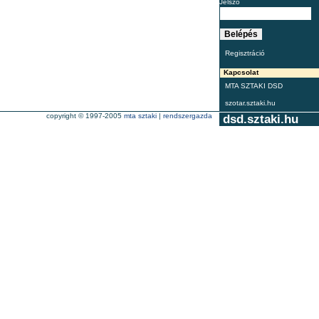
Jelszó
Regisztráció
Kapcsolat
MTA SZTAKI DSD
szotar.sztaki.hu
copyright © 1997-2005
mta sztaki
|
rendszergazda
dsd.sztaki.hu