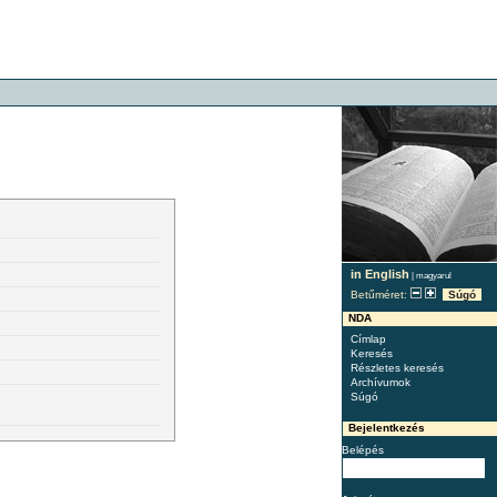
in English
|
magyarul
Betűméret:
Súgó
NDA
Címlap
Keresés
Részletes keresés
Archívumok
Súgó
Bejelentkezés
Belépés