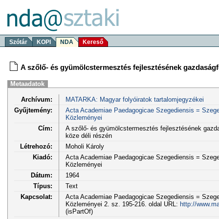
Szótár
KOPI
NDA
Kereső
A szőlő- és gyümölcstermesztés fejlesztésének gazdaságföl
Metaadatok
Archívum:
MATARKA: Magyar folyóiratok tartalomjegyzékei
Gyűjtemény:
Acta Academiae Paedagogicae Szegediensis = Szege
Közleményei
Cím:
A szőlő- és gyümölcstermesztés fejlesztésének gazdas
köze déli részén
Létrehozó:
Moholi Károly
Kiadó:
Acta Academiae Paedagogicae Szegediensis = Szege
Közleményei
Dátum:
1964
Típus:
Text
Kapcsolat:
Acta Academiae Paedagogicae Szegediensis = Szege
Közleményei 2. sz. 195-216. oldal URL:
http://www.ma
(isPartOf)