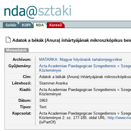
Szótár
KOPI
NDA
Kereső
Adatok a békák (Anura) ínhártyájának mikroszkópikus be
Metaadatok
Archívum:
MATARKA: Magyar folyóiratok tartalomjegyzékei
Gyűjtemény:
Acta Academiae Paedagogicae Szegediensis = Szege
Közleményei
Cím:
Adatok a békák (Anura) ínhártyájának mikroszkópiku
Létrehozó:
Stammer Aranka
Kiadó:
Acta Academiae Paedagogicae Szegediensis = Szege
Közleményei
Dátum:
1963
Típus:
Text
Kapcsolat:
Acta Academiae Paedagogicae Szegediensis = Szege
Közleményei 2. sz. 177-185. oldal URL:
http://www.ma
(isPartOf)