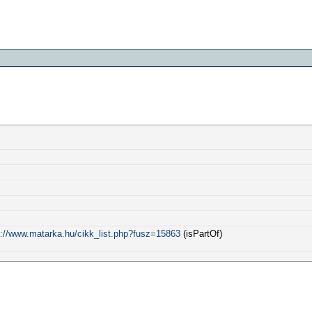
p://www.matarka.hu/cikk_list.php?fusz=15863
(isPartOf)