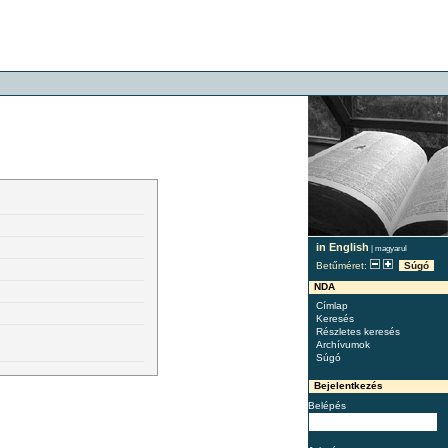
in English
|
magyarul
Betűméret:
Súgó
NDA
Címlap
Keresés
Részletes keresés
Archívumok
Súgó
Bejelentkezés
Belépés