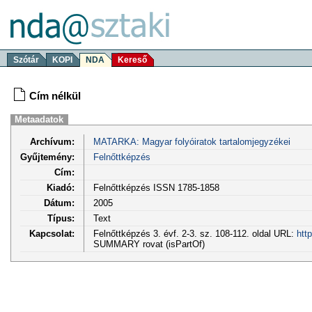
Szótár
KOPI
NDA
Kereső
Cím nélkül
Metaadatok
Archívum:
MATARKA: Magyar folyóiratok tartalomjegyzékei
Gyűjtemény:
Felnőttképzés
Cím:
Kiadó:
Felnőttképzés ISSN 1785-1858
Dátum:
2005
Típus:
Text
Kapcsolat:
Felnőttképzés 3. évf. 2-3. sz. 108-112. oldal URL:
htt
SUMMARY rovat (isPartOf)