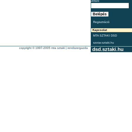
Jelszó
Regisztráció
Kapcsolat
MTA SZTAKI DSD
szotar.sztaki.hu
copyright © 1997-2005
mta sztaki
|
rendszergazda
dsd.sztaki.hu