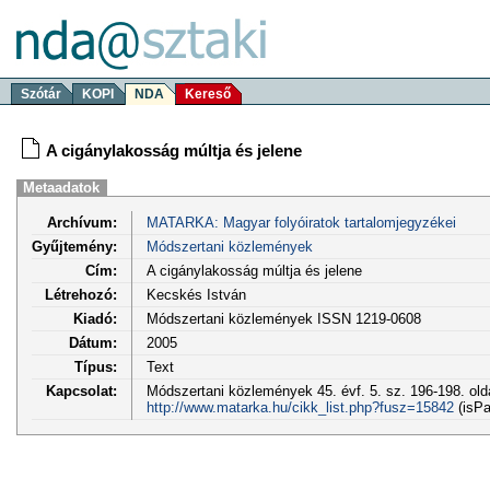
Szótár
KOPI
NDA
Kereső
A cigánylakosság múltja és jelene
Metaadatok
Archívum:
MATARKA: Magyar folyóiratok tartalomjegyzékei
Gyűjtemény:
Módszertani közlemények
Cím:
A cigánylakosság múltja és jelene
Létrehozó:
Kecskés István
Kiadó:
Módszertani közlemények ISSN 1219-0608
Dátum:
2005
Típus:
Text
Kapcsolat:
Módszertani közlemények 45. évf. 5. sz. 196-198. old
http://www.matarka.hu/cikk_list.php?fusz=15842
(isPa