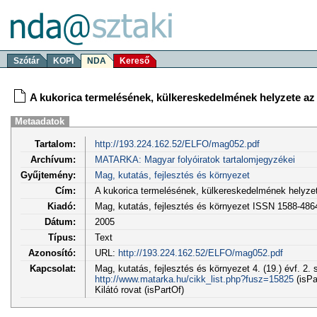
Szótár
KOPI
NDA
Kereső
A kukorica termelésének, külkereskedelmének helyzete a
Metaadatok
Tartalom:
http://193.224.162.52/ELFO/mag052.pdf
Archívum:
MATARKA: Magyar folyóiratok tartalomjegyzékei
Gyűjtemény:
Mag, kutatás, fejlesztés és környezet
Cím:
A kukorica termelésének, külkereskedelmének helyze
Kiadó:
Mag, kutatás, fejlesztés és környezet ISSN 1588-486
Dátum:
2005
Típus:
Text
Azonosító:
URL:
http://193.224.162.52/ELFO/mag052.pdf
Kapcsolat:
Mag, kutatás, fejlesztés és környezet 4. (19.) évf. 2. 
http://www.matarka.hu/cikk_list.php?fusz=15825
(isPa
Kilátó rovat (isPartOf)