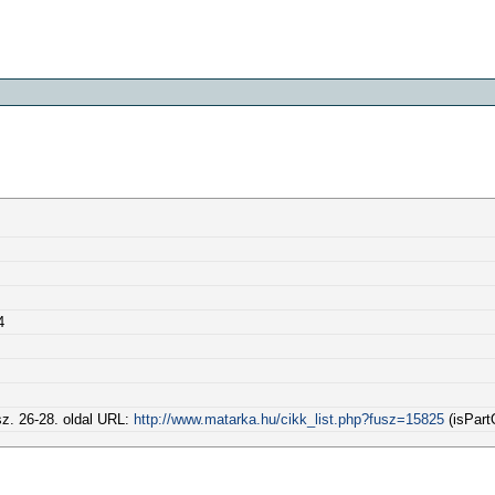
4
 sz. 26-28. oldal URL:
http://www.matarka.hu/cikk_list.php?fusz=15825
(isPart