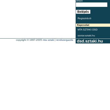
Jelszó
Regisztráció
Kapcsolat
MTA SZTAKI DSD
szotar.sztaki.hu
copyright © 1997-2005
mta sztaki
|
rendszergazda
dsd.sztaki.hu