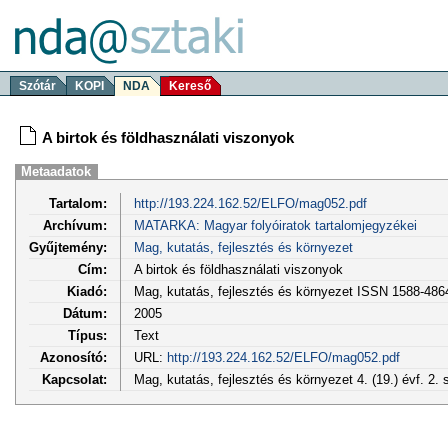
Szótár
KOPI
NDA
Kereső
A birtok és földhasználati viszonyok
Metaadatok
Tartalom:
http://193.224.162.52/ELFO/mag052.pdf
Archívum:
MATARKA: Magyar folyóiratok tartalomjegyzékei
Gyűjtemény:
Mag, kutatás, fejlesztés és környezet
Cím:
A birtok és földhasználati viszonyok
Kiadó:
Mag, kutatás, fejlesztés és környezet ISSN 1588-486
Dátum:
2005
Típus:
Text
Azonosító:
URL:
http://193.224.162.52/ELFO/mag052.pdf
Kapcsolat:
Mag, kutatás, fejlesztés és környezet 4. (19.) évf. 2.