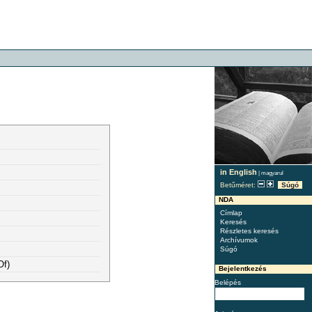
in English
|
magyarul
Betűméret:
Súgó
NDA
Címlap
Keresés
Részletes keresés
Archívumok
Súgó
Of)
Bejelentkezés
Belépés