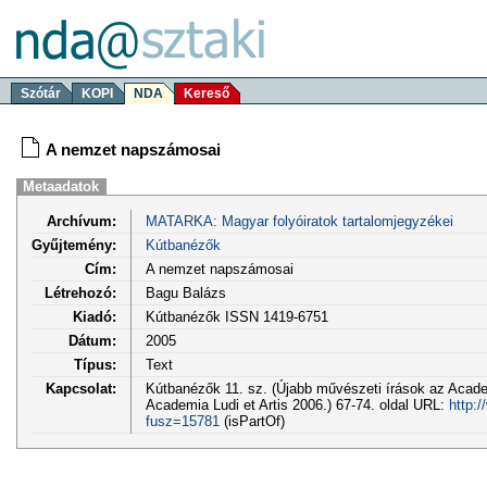
Szótár
KOPI
NDA
Kereső
A nemzet napszámosai
Metaadatok
Archívum:
MATARKA: Magyar folyóiratok tartalomjegyzékei
Gyűjtemény:
Kútbanézők
Cím:
A nemzet napszámosai
Létrehozó:
Bagu Balázs
Kiadó:
Kútbanézők ISSN 1419-6751
Dátum:
2005
Típus:
Text
Kapcsolat:
Kútbanézők 11. sz. (Újabb művészeti írások az Academ
Academia Ludi et Artis 2006.) 67-74. oldal URL:
http:
fusz=15781
(isPartOf)