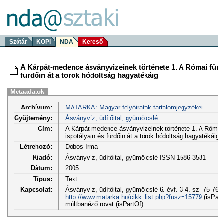
Szótár
KOPI
NDA
Kereső
A Kárpát-medence ásványvizeinek története 1. A Római für
fürdőin át a török hódoltság hagyatékáig
Metaadatok
Archívum:
MATARKA: Magyar folyóiratok tartalomjegyzékei
Gyűjtemény:
Ásványvíz, üdítőital, gyümölcslé
Cím:
A Kárpát-medence ásványvizeinek története 1. A Róma
ispotályain és fürdőin át a török hódoltság hagyatékái
Létrehozó:
Dobos Irma
Kiadó:
Ásványvíz, üdítőital, gyümölcslé ISSN 1586-3581
Dátum:
2005
Típus:
Text
Kapcsolat:
Ásványvíz, üdítőital, gyümölcslé 6. évf. 3-4. sz. 75-76
http://www.matarka.hu/cikk_list.php?fusz=15779
(isPa
múltbanéző rovat (isPartOf)