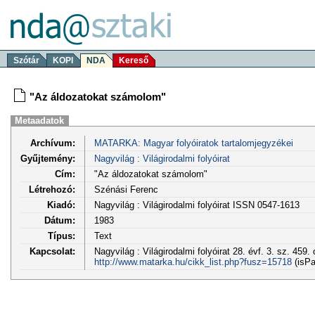
Szótár
KOPI
NDA
Kereső
"Az áldozatokat számolom"
Metaadatok
Archívum:
MATARKA: Magyar folyóiratok tartalomjegyzékei
Gyűjtemény:
Nagyvilág : Világirodalmi folyóirat
Cím:
"Az áldozatokat számolom"
Létrehozó:
Szénási Ferenc
Kiadó:
Nagyvilág : Világirodalmi folyóirat ISSN 0547-1613
Dátum:
1983
Típus:
Text
Kapcsolat:
Nagyvilág : Világirodalmi folyóirat 28. évf. 3. sz. 459.
http://www.matarka.hu/cikk_list.php?fusz=15718
(isPa