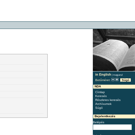
in English
|
magyarul
Betűméret:
Súgó
NDA
Címlap
Keresés
Részletes keresés
Archívumok
Súgó
Bejelentkezés
Belépés