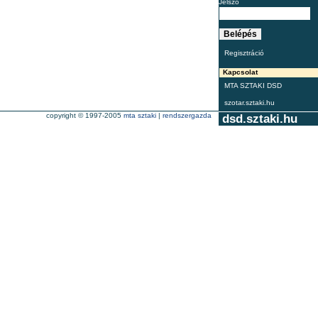
Jelszó
Regisztráció
Kapcsolat
MTA SZTAKI DSD
szotar.sztaki.hu
copyright © 1997-2005
mta sztaki
|
rendszergazda
dsd.sztaki.hu