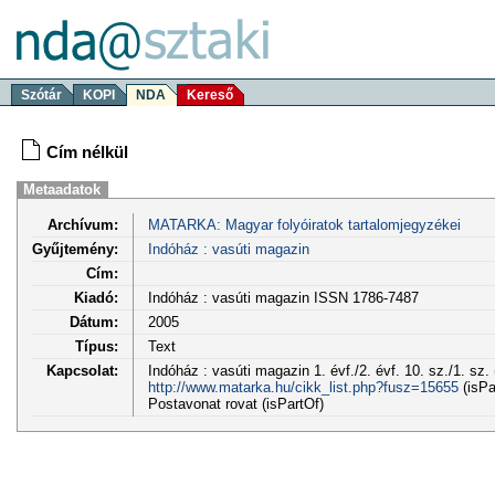
Szótár
KOPI
NDA
Kereső
Cím nélkül
Metaadatok
Archívum:
MATARKA: Magyar folyóiratok tartalomjegyzékei
Gyűjtemény:
Indóház : vasúti magazin
Cím:
Kiadó:
Indóház : vasúti magazin ISSN 1786-7487
Dátum:
2005
Típus:
Text
Kapcsolat:
Indóház : vasúti magazin 1. évf./2. évf. 10. sz./1. sz
http://www.matarka.hu/cikk_list.php?fusz=15655
(isPa
Postavonat rovat (isPartOf)