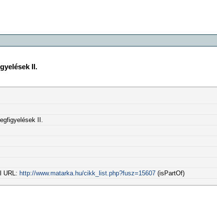
yelések II.
gfigyelések II.
al URL:
http://www.matarka.hu/cikk_list.php?fusz=15607
(isPartOf)