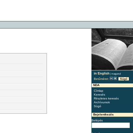
in English
|
magyarul
Betűméret:
Súgó
NDA
Címlap
Keresés
Részletes keresés
Archívumok
Súgó
Bejelentkezés
Belépés