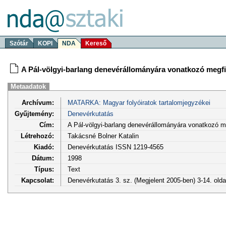
Szótár
KOPI
NDA
Kereső
A Pál-völgyi-barlang denevérállományára vonatkozó megfig
Metaadatok
Archívum:
MATARKA: Magyar folyóiratok tartalomjegyzékei
Gyűjtemény:
Denevérkutatás
Cím:
A Pál-völgyi-barlang denevérállományára vonatkozó me
Létrehozó:
Takácsné Bolner Katalin
Kiadó:
Denevérkutatás ISSN 1219-4565
Dátum:
1998
Típus:
Text
Kapcsolat:
Denevérkutatás 3. sz. (Megjelent 2005-ben) 3-14. old