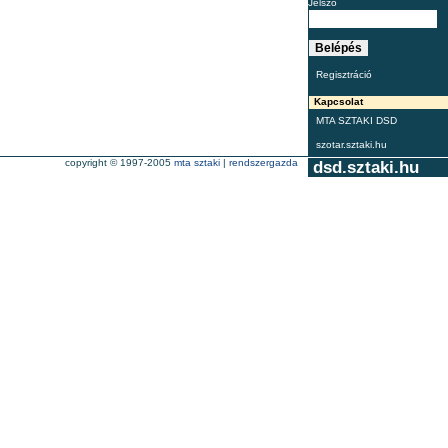
Jelszó
Regisztráció
Kapcsolat
MTA SZTAKI DSD
szotar.sztaki.hu
copyright © 1997-2005
mta sztaki
|
rendszergazda
dsd.sztaki.hu