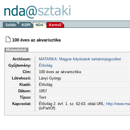
Szótár
KOPI
NDA
Kereső
100 éves az akvarisztika
Metaadatok
Archívum:
MATARKA: Magyar folyóiratok tartalomjegyzékei
Gyűjtemény:
Élővilág
Cím:
100 éves az akvarisztika
Létrehozó:
Lányi György
Kiadó:
Élővilág
Dátum:
1957
Típus:
Text
Kapcsolat:
Élővilág 2. évf. 1. sz. 62-63. oldal URL:
http://www.ma
(isPartOf)