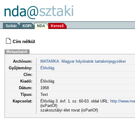
Szótár
KOPI
NDA
Kereső
Cím nélkül
Metaadatok
Archívum:
MATARKA: Magyar folyóiratok tartalomjegyzékei
Gyűjtemény:
Élővilág
Cím:
Kiadó:
Élővilág
Dátum:
1958
Típus:
Text
Kapcsolat:
Élővilág 3. évf. 1. sz. 60-63. oldal URL:
http://www.ma
(isPartOf)
szakosztályi élet rovat (isPartOf)