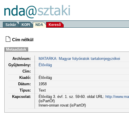
Szótár
KOPI
NDA
Kereső
Cím nélkül
Metaadatok
Archívum:
MATARKA: Magyar folyóiratok tartalomjegyzékei
Gyűjtemény:
Élővilág
Cím:
Kiadó:
Élővilág
Dátum:
1958
Típus:
Text
Kapcsolat:
Élővilág 3. évf. 1. sz. 59-60. oldal URL:
http://www.ma
(isPartOf)
Innen-onnan rovat (isPartOf)