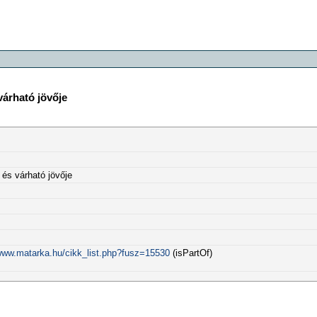
várható jövője
és várható jövője
/www.matarka.hu/cikk_list.php?fusz=15530
(isPartOf)