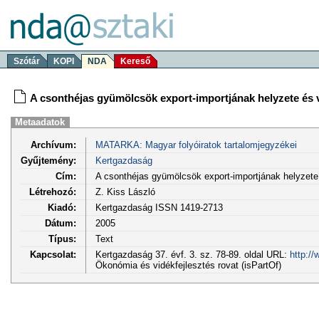
Szótár
KOPI
NDA
Kereső
A csonthéjas gyümölcsök export-importjának helyzete és 
Metaadatok
Archívum:
MATARKA: Magyar folyóiratok tartalomjegyzékei
Gyűjtemény:
Kertgazdaság
Cím:
A csonthéjas gyümölcsök export-importjának helyzete 
Létrehozó:
Z. Kiss László
Kiadó:
Kertgazdaság ISSN 1419-2713
Dátum:
2005
Típus:
Text
Kapcsolat:
Kertgazdaság 37. évf. 3. sz. 78-89. oldal URL:
http:/
Ökonómia és vidékfejlesztés rovat (isPartOf)