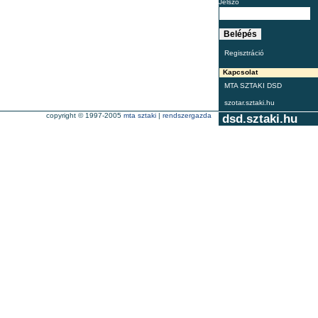
Jelszó
Regisztráció
Kapcsolat
MTA SZTAKI DSD
szotar.sztaki.hu
copyright © 1997-2005
mta sztaki
|
rendszergazda
dsd.sztaki.hu