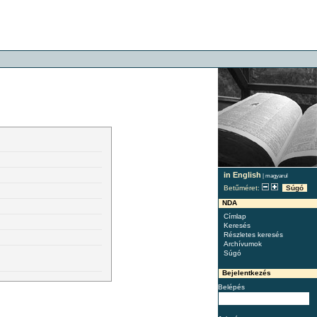
in English
|
magyarul
Betűméret:
Súgó
NDA
Címlap
Keresés
Részletes keresés
Archívumok
Súgó
Bejelentkezés
Belépés